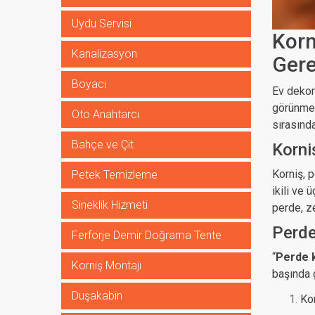
Uydu Servisi
Korn
Kanalizasyon
Gere
Boyacı
Ev dekor
görünmes
Oto Anahtarcı
sırasınd
Bahçe ve Çit
Korni
Korniş, 
Petek Temizleme
ikili ve 
Sineklik Hizmeti
perde, z
Perde
Ferforje Demir Doğrama Tente
“
Perde k
Korniş Montajı
başında g
Duşakabin
Kor