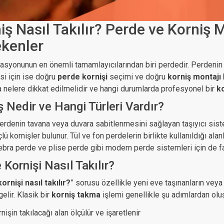
iş Nasıl Takılır? Perde ve Korniş
kenler
asyonunun en önemli tamamlayıcılarından biri perdedir. Perdenin
i için ise doğru
perde kornişi
seçimi ve doğru
korniş montajı
a nelere dikkat edilmelidir ve hangi durumlarda profesyonel bir
k
ş Nedir ve Hangi Türleri Vardır?
perdenin tavana veya duvara sabitlenmesini sağlayan taşıyıcı siste
üçlü kornişler bulunur. Tül ve fon perdelerin birlikte kullanıldığı alan
ebra perde ve plise perde gibi modern perde sistemleri için de fa
 Kornişi Nasıl Takılır?
ornişi nasıl takılır?
” sorusu özellikle yeni eve taşınanların veya
elir. Klasik bir
korniş takma
işlemi genellikle şu adımlardan oluş
nişin takılacağı alan ölçülür ve işaretlenir