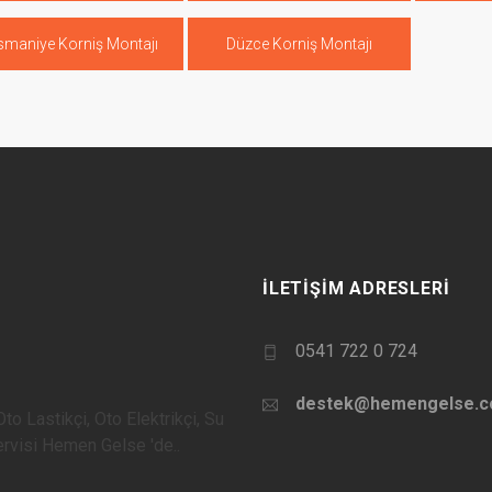
smaniye Korniş Montajı
Düzce Korniş Montajı
İLETIŞIM ADRESLERI
0541 722 0 724
destek@hemengelse.
to Lastikçi, Oto Elektrikçi, Su
Servisi Hemen Gelse 'de..