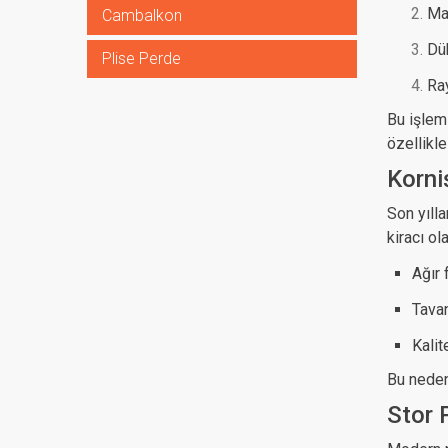
Mat
Cambalkon
Düb
Plise Perde
Ray
Bu işlem
özellikl
Korni
Son yılla
kiracı ol
Ağır 
Tava
Kalit
Bu nedenl
Stor 