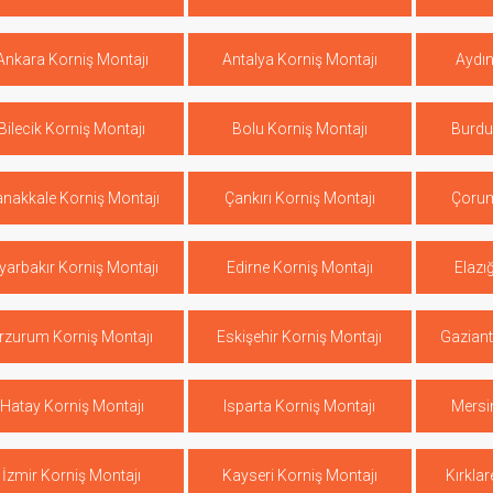
Ankara Korniş Montajı
Antalya Korniş Montajı
Aydın
Bilecik Korniş Montajı
Bolu Korniş Montajı
Burdu
nakkale Korniş Montajı
Çankırı Korniş Montajı
Çorum
yarbakır Korniş Montajı
Edirne Korniş Montajı
Elazı
rzurum Korniş Montajı
Eskişehir Korniş Montajı
Gaziant
Hatay Korniş Montajı
Isparta Korniş Montajı
Mersi
İzmir Korniş Montajı
Kayseri Korniş Montajı
Kırklar