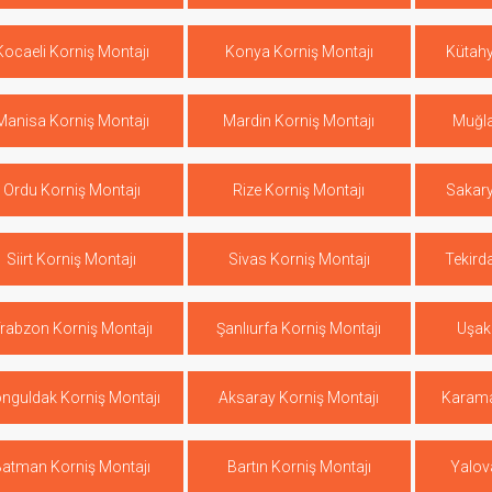
Kocaeli Korniş Montajı
Konya Korniş Montajı
Kütahy
Manisa Korniş Montajı
Mardin Korniş Montajı
Muğla
Ordu Korniş Montajı
Rize Korniş Montajı
Sakary
Siirt Korniş Montajı
Sivas Korniş Montajı
Tekird
rabzon Korniş Montajı
Şanlıurfa Korniş Montajı
Uşak
nguldak Korniş Montajı
Aksaray Korniş Montajı
Karama
Batman Korniş Montajı
Bartın Korniş Montajı
Yalov