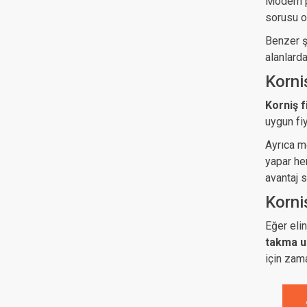
Modern pe
sorusu o
Benzer 
alanlard
Korni
Korniş f
uygun fi
Ayrıca mo
yapar he
avantaj s
Korni
Eğer eli
takma u
için zam