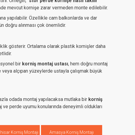
rir. Örneğin, “
stor perde kornişe nasıl takılır
”
inde mevcut kornişe zarar vermeden monte edilebilir.
a yapılabilir. Özellikle cam balkonlarda ve dar
nün doğru alınması çok önemlidir.
klik gösterir. Ortalama olarak plastik kornişler daha
lidir.
fesyonel bir
korniş montaj ustası
, hem doğru montaj
de veya alçıpan yüzeylerde ustayla çalışmak büyük
fazla odada montaj yapılacaksa mutlaka bir
korniş
taj ve perde uyumu konularında deneyimli oldukları
hisar Korniş Montajı
Amasya Korniş Montajı