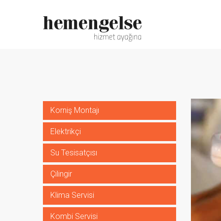
Korniş Montajı
Elektrikçi
Su Tesisatçısı
Çilingir
Klima Servisi
Kombi Servisi