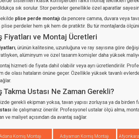
rde sistemleri klasik kornişlerden farklı montaj teknikleri gerekti
ldukça sık sorulur. Stor perdeler genellikle özel aparatlar sayes
şekilde
plise perde montajı
da pencere camına, duvara veya tavan
a plise perdeler hem şık hem de pratiktir. Bu tür montajlarda ölçü
ş Fiyatları ve Montaj Ücretleri
iyatları
, ürünün kalitesine, uzunluğuna ve ray sayısına göre değişi
yatlıyken, alüminyum ve özel tasarım kornişler daha yüksek maliyet
ntaj hizmeti de fiyata dahil olabilir veya ayrı ücretlendirilir. Pro
m de olası hataların önüne geçer. Özellikle yüksek tavanlı evler
ağlar.
ş Takma Ustası Ne Zaman Gerekli?
nizde gerekli ekipman yoksa, tavan yapısı zorluysa ya da birden 
stası
ile çalışmanız önerilir. Profesyonel ustalar ölçü alma, mon
an ve maliyet açısından da avantaj sağlar.
Adana Korniş Montajı
Adıyaman Korniş Montajı
Afyonkara