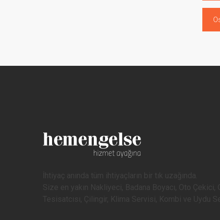
O
İhtiyaç anında tüm ihtiyaçların bir tık uzağında.
Size en yakın Nakliyeci, Badana Boyacı, Oto Çekici, O
Tesisatcısı, Çilingir, Klima Servisi, Kombi ve Uydu 