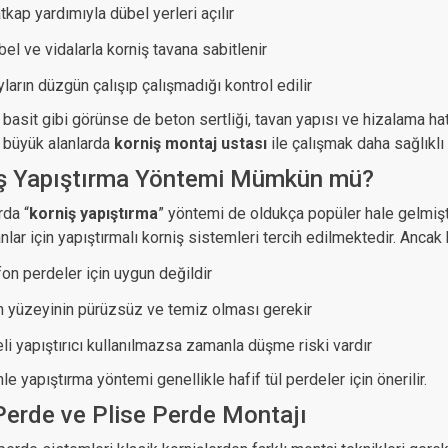
kap yardımıyla dübel yerleri açılır
el ve vidalarla korniş tavana sabitlenir
ların düzgün çalışıp çalışmadığı kontrol edilir
 basit gibi görünse de beton sertliği, tavan yapısı ve hizalama ha
e büyük alanlarda
korniş montaj ustası
ile çalışmak daha sağlıklı 
ş Yapıştırma Yöntemi Mümkün mü?
rda “
korniş yapıştırma
” yöntemi de oldukça popüler hale gelmiş
anlar için yapıştırmalı korniş sistemleri tercih edilmektedir. Ancak
fon perdeler için uygun değildir
n yüzeyinin pürüzsüz ve temiz olması gerekir
eli yapıştırıcı kullanılmazsa zamanla düşme riski vardır
e yapıştırma yöntemi genellikle hafif tül perdeler için önerilir.
Perde ve Plise Perde Montajı