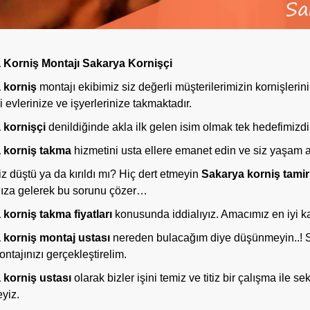
 Korniş Montajı Sakarya Kornişçi
 korniş
montajı ekibimiz siz değerli müşterilerimizin kornişlerini
i evlerinize ve işyerlerinize takmaktadır.
 kornişçi
denildiğinde akla ilk gelen isim olmak tek hedefimizdi
 korniş takma
hizmetini usta ellere emanet edin ve siz yaşam al
z düştü ya da kırıldı mı?
Hiç dert etmeyin
Sakarya korniş tamir
nıza gelerek bu sorunu çözer…
korniş takma fiyatları
konusunda iddialıyız. Amacımız en iyi ka
a
korniş montaj ustası
nereden bulacağım diye düşünmeyin..! S
ntajınızı gerçekleştirelim.
 korniş ustası
olarak bizler işini temiz ve titiz bir çalışma ile se
yiz.