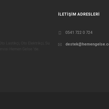
İLETIŞIM ADRESLERI
0541 722 0 724
to Lastikçi, Oto Elektrikçi, Su
destek@hemengelse.
Servisi Hemen Gelse 'de..