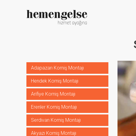
Adapazarı Korniş Montajı
Hendek Korniş Montajı
Arifiye Korniş Montajı
Erenler Korniş Montajı
Serdivan Korniş Montajı
Akyazı Korniş Montajı