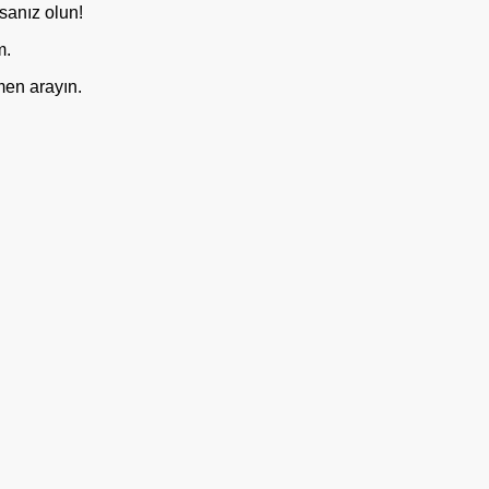
sanız olun!
m.
en arayın.