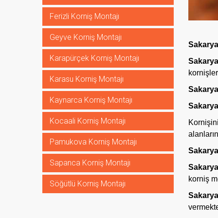
Ferizli Korniş Montajı
Geyve Korniş Montajı
Sakarya
Karapürçek Korniş Montajı
Sakarya
kornişler
Karasu Korniş Montajı
Sakarya
Kaynarca Korniş Montajı
Sakarya
Kocaali Korniş Montajı
Kornişini
alanları
Pamukova Korniş Montajı
Sakarya 
Sapanca Korniş Montajı
Sakary
korniş mo
Söğütlü Korniş Montajı
Sakarya
vermekte