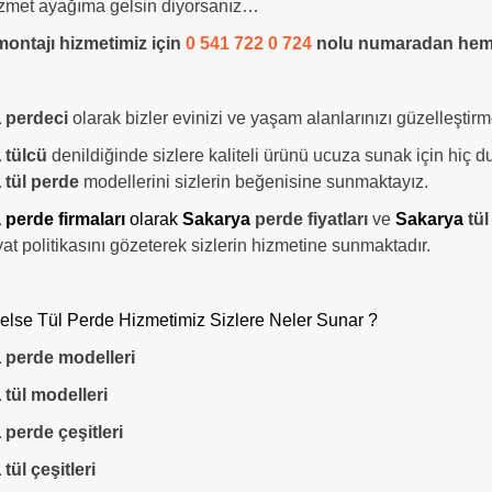
zmet ayağıma gelsin diyorsanız…
montajı hizmetimiz için
0 541 722 0 724
nolu numaradan heme
a
perdeci
olarak bizler evinizi ve yaşam alanlarınızı güzelleştirm
a
tülcü
denildiğinde sizlere kaliteli ürünü ucuza sunak için hiç d
a
tül perde
modellerini sizlerin beğenisine sunmaktayız.
 perde firmaları
olarak
Sakarya
perde fiyatları
ve
Sakarya
tül
yat politikasını gözeterek sizlerin hizmetine sunmaktadır.
lse Tül Perde Hizmetimiz Sizlere Neler Sunar ?
a
perde modelleri
a
tül modelleri
a
perde çeşitleri
a
tül çeşitleri