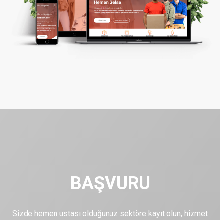
BAŞVURU
Sizde hemen ustası olduğunuz sektöre kayıt olun, hizmet