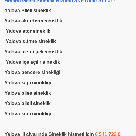
Hemen Gelse Sineklik Hizmeti Size Neler Sunar?
Yalova
Pileli sineklik
Yalova
akordeon sineklik
Yalova
stor sineklik
Yalova
sürme sineklik
Yalova
menteşeli sineklik
Yalova
içe açılır sineklik
Yalova pencere sinekliği
Yalova
kapı sinekliği
Yalova
plise sineklik
Yalova
pileli sineklik
Yalova
kedi sinekliği
Yalova ili civarında Sineklik hizmeti için
0 541 722 0