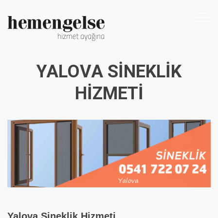
Togg
navi
YALOVA SINEKLIK
HIZMETI
Yalova Sineklik Hizmeti