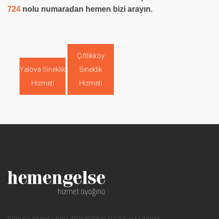
724
nolu numaradan hemen bizi arayın.
Çiftlikköy
Yalova Sineklik
Sineklik
Hizmeti
Hizmeti
İhtiyaç anında tüm ihtiyaçların bir tık uzağında.