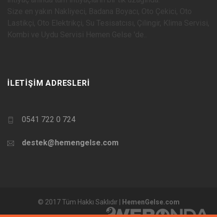
Size en yakın Nakliyeci, Badana Boyacı, Oto Çekici, Oto
Lastikçi, Oto Elektrikçi, Su Tesisatcısı, Çilingir, Klima Servisi,
Kombi ve Uydu Servisi Hemen Gelse 'de..
İLETIŞIM ADRESLERI
0541 722 0 724
destek@hemengelse.com
© 2017 Tüm Hakkı Saklıdır |
HemenGelse.com