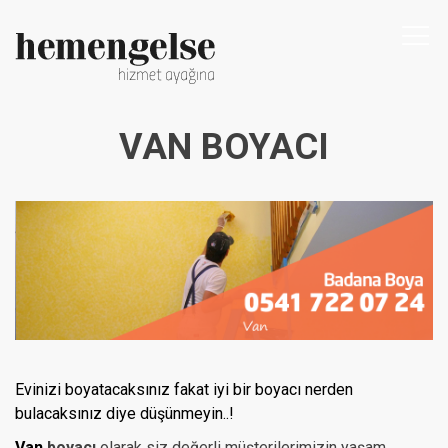
Togg
navi
VAN BOYACI
Evinizi boyatacaksınız fakat iyi bir boyacı nerden
bulacaksınız diye düşünmeyin..!
Van
boyacı
olarak siz değerli müşterilerimizin yaşam