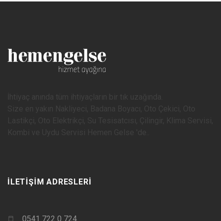
İhtiyaç anında tüm ihtiyaçların bir tık uzağında.
Size en yakın Nakliyeci, Badana Boyacı, Oto Çekici, Oto
Lastikçi, Oto Elektrikçi, Su Tesisatcısı, Çilingir, Klima Servisi,
Kombi ve Uydu Servisi Hemen Gelse 'de..
İLETIŞIM ADRESLERI
0541 722 0 724