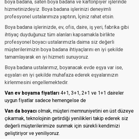
boya badana, saten boya badana ve kartonpiyer işlerinde
hizmetinizdeyiz. Boya badana işlerinizi deneyimli
profesyonel ustalarımıza yaptırın, İçiniz rahat etsin.
Boya badana işlerinizde, ev, ofis, daire, iş yeri, fabrika gibi
ihtiyaç duyduğunuz tüm alanları kapsamakla birlikte
profesyonel boyacı ustalarımızla daima siz değerli
müşterilerimizin boya badana ihtiyaçlarını en iyi şekilde
tamamlayarak en iyi hizmeti sunuyoruz.
Boya badana ustalarımız, boyanacak evde eşya var ise,
eşyaları en iyi şekilde muhafaza ederek eşyalarınızın
kirlenmesini engellemektedir.
Van ev boyama fiyatları
4+1, 3+1, 2+1 ve 1+1 daireler
uygun fiyatlar sadece hemengelse de
Van da boyacı
olmak, müşteri memnuniyetini en üst düzeye
çıkarmak, teknolojinin getirdiği yenilikleri takip ederek siz
değerli müşterilerimize sunmak için sürekli kendimizi
geliştiriyor ve yeniliyoruz.