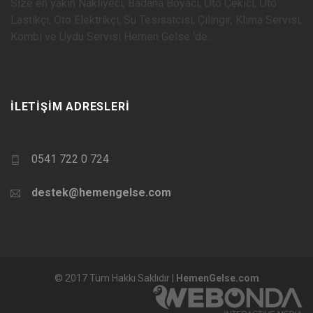
Size en yakın Nakliyeci, Badana Boyacı, Oto Çekici, Oto
Lastikçi, Oto Elektrikçi, Su Tesisatcısı, Çilingir, Klima Servisi,
Kombi ve Uydu Servisi Hemen Gelse 'de..
İLETIŞIM ADRESLERI
0541 722 0 724
destek@hemengelse.com
© 2017 Tüm Hakkı Saklıdır |
HemenGelse.com