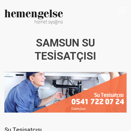
Togg
navi
SAMSUN SU
TESISATÇISI
Su Tesisatçısı