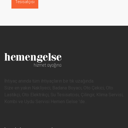
Tesisatçısı
İhtiyaç anında tüm ihtiyaçların bir tık uzağında.
Size en yakın Nakliyeci, Badana Boyacı, Oto Çekici, Oto
Lastikçi, Oto Elektrikçi, Su Tesisatcısı, Çilingir, Klima Servisi,
Kombi ve Uydu Servisi Hemen Gelse 'de..