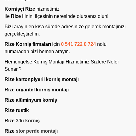
Kornişçi Rize
hizmetimiz
ile
Rize
ilinin
ilçesinin neresinde olursanız olun!
Bizi arayın en kısa sürede adresinize gelerek montajınızı
gerçekleştirelim.
Rize Korniş firmaları
için
0 541 722 0 724
nolu
numaradan bizi hemen arayın.
Hemengelse Korniş Montajı Hizmetimiz Sizlere Neler
Sunar ?
Rize kartonpiyerli korniş montajı
Rize oryantel korniş
montajı
Rize alüminyum korniş
Rize rustik
Rize
3’lü korniş
Rize
stor perde montajı