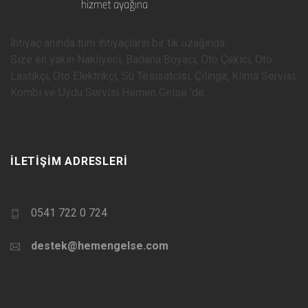
İhtiyaç anında tüm ihtiyaçların bir tık uzağında.
Size en yakın Nakliyeci, Badana Boyacı, Oto Çekici, Oto
Lastikçi, Oto Elektrikçi, Su Tesisatcısı, Çilingir, Klima Servisi,
Kombi ve Uydu Servisi Hemen Gelse 'de..
İLETIŞIM ADRESLERI
0541 722 0 724
destek@hemengelse.com