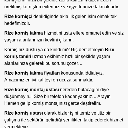
üretilmiş kornişleri evlerinize ve işyerlerinize takmaktadır.
Rize kornişçi
denildiğinde akla ilk gelen isim olmak tek
hedefimizdir.
Rize korniş takma
hizmetini usta ellere emanet edin ve siz
yaşam alanlarınızın keyfini çıkarın.
Kornişiniz düştü ya da kırıldı mı?
Hiç dert etmeyin
Rize
korniş tamiri
uzman ekibimiz hızlı bir şekilde yaşam
alanlarınıza gelerek bu sorunu çözer…
Rize korniş takma fiyatları
konusunda iddialıyız.
Amacımız en iyi kaliteyi en ucuza sunmaktır.
Rize
korniş montaj ustası
nereden bulacağım diye
düşünmeyin..! Size bir telefon kadar yakınız… Arayın
Hemen gelip korniş montajınızı gerçekleştirelim.
Rize korniş ustası
olarak bizler işini temiz ve titiz bir
çalışma ile sektörün getirdiği yenilikleri takip ederek hizmet
vermekteyiz.