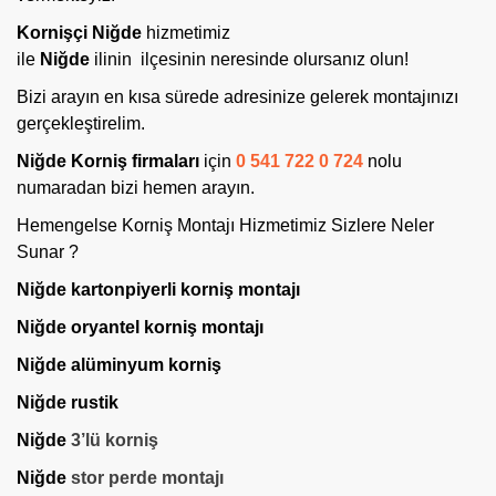
Kornişçi Niğde
hizmetimiz
ile
Niğde
ilinin
ilçesinin neresinde olursanız olun!
Bizi arayın en kısa sürede adresinize gelerek montajınızı
gerçekleştirelim.
Niğde Korniş firmaları
için
0 541 722 0 724
nolu
numaradan bizi hemen arayın.
Hemengelse Korniş Montajı Hizmetimiz Sizlere Neler
Sunar ?
Niğde kartonpiyerli korniş montajı
Niğde oryantel korniş
montajı
Niğde alüminyum korniş
Niğde rustik
Niğde
3’lü korniş
Niğde
stor perde montajı