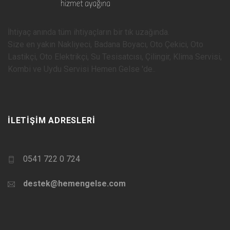
İhtiyaç anında tüm ihtiyaçların bir tık uzağında.
Size en yakın Nakliyeci, Badana Boyacı, Oto Çekici, Oto
Lastikçi, Oto Elektrikçi, Su Tesisatcısı, Çilingir, Klima Servisi,
Kombi ve Uydu Servisi Hemen Gelse 'de..
İLETIŞIM ADRESLERI
0541 722 0 724
destek@hemengelse.com