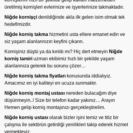
üretilmiş kornişleri evlerinize ve işyerlerinize takmaktadır.
Niğde kornişçi
denildiğinde akla ilk gelen isim olmak tek
hedefimizdir.
Niğde korniş takma
hizmetini usta ellere emanet edin ve
siz yaşam alanlarınızın keyfini çıkarın.
Kornişiniz düştü ya da kırıldı mı?
Hiç dert etmeyin
Niğde
korniş tamiri
uzman ekibimiz hızlı bir şekilde yaşam
alanlarınıza gelerek bu sorunu çözer…
Niğde korniş takma fiyatları
konusunda iddialıyız.
Amacımız en iyi kaliteyi en ucuza sunmaktır.
Niğde
korniş montaj ustası
nereden bulacağım diye
düşünmeyin..! Size bir telefon kadar yakınız… Arayın
Hemen gelip korniş montajınızı gerçekleştirelim.
Niğde korniş ustası
olarak bizler işini temiz ve titiz bir
çalışma ile sektörün getirdiği yenilikleri takip ederek hizmet
vermekteyiz.