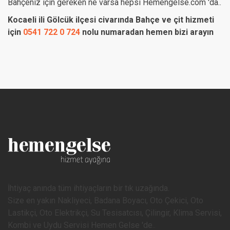
Bahçeniz için gereken ne varsa hepsi Hemengelse.com 'da..
Kocaeli ili Gölcük ilçesi civarında Bahçe ve çit hizmeti
için
0541 722 0 724
nolu numaradan hemen bizi arayın
İhtiyaç anında tüm ihtiyaçların bir tık uzağında.
Size en yakın Nakliyeci, Badana Boyacı, Oto Çekici, Oto
Lastikçi, Oto Elektrikçi, Su Tesisatcısı, Çilingir, Klima Servisi,
Kombi ve Uydu Servisi Hemen Gelse 'de..