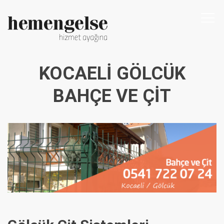
Togg
navi
KOCAELI GÖLCÜK
BAHÇE VE ÇIT