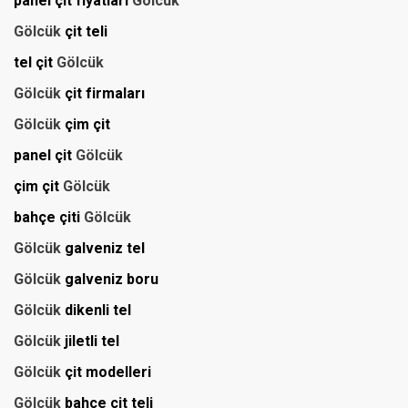
panel çit fiyatları
Gölcük
Gölcük
çit teli
tel çit
Gölcük
Gölcük
çit firmaları
Gölcük
çim çit
panel çit
Gölcük
çim çit
Gölcük
bahçe çiti
Gölcük
Gölcük
galveniz tel
Gölcük
galveniz boru
Gölcük
dikenli tel
Gölcük
jiletli tel
Gölcük
çit modelleri
Gölcük
bahçe çit teli