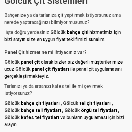
Gölcük
Çit Sistemleri
Bahçenize ya da tarlanıza
çit
yaptırmak istiyorsunuz ama
nerede yaptıracağınızı bilmiyor musunuz?
İşte doğru yerdesiniz
Gölcük
bahçe çiti
hizmetimiz için
bizi arayın size en uygun fiyat teklifimizi sunalım.
Panel Çit
hizmetine mi ihtiyacınız var?
Gölcük
panel çit
olarak bizler siz değerli müşterilerimize
ucuz
Gölcük
panel çit fiyatları
ile panel çit uygulamasını
gerçekleştirmekteyiz.
Tarlanızı ya da arsanızı kafes tel ile mi çevirmek
istiyorsunuz?
Gölcük
bahçe çit fiyatları
, Gölcük
tel çit fiyatları ,
Gölcük
bahçe teli fiyatları ,
Gölcük
örgü tel fiyatları ,
Gölcük
kafes tel
fiyatları
ve bunların
uygulaması için bizi
arayın.