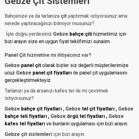
Gebze
Çit Sistemleri
Bahçenize ya da tarlanıza
çit
yaptırmak istiyorsunuz ama
nerede yaptıracağınızı bilmiyor musunuz?
İşte doğru yerdesiniz
Gebze
bahçe çiti
hizmetimiz için
bizi arayın size en uygun fiyat teklifimizi sunalım.
Panel Çit
hizmetine mi ihtiyacınız var?
Gebze
panel çit
olarak bizler siz değerli müşterilerimize
ucuz
Gebze
panel çit fiyatları
ile panel çit uygulamasını
gerçekleştirmekteyiz.
Tarlanızı ya da arsanızı kafes tel ile mi çevirmek
istiyorsunuz?
Gebze
bahçe çit fiyatları
, Gebze
tel çit fiyatları ,
Gebze
bahçe teli fiyatları ,
Gebze
örgü tel fiyatları ,
Gebze
kafes tel
fiyatları
ve bunların
uygulaması için bizi arayın.
Gebze çit
sistemleri
için bizi arayın.