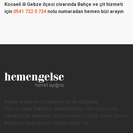
Kocaeli ili Gebze ilçesi civarında Bahçe ve çit hizmeti
için
0541 722 0 724
nolu numaradan hemen bizi arayın
İhtiyaç anında tüm ihtiyaçların bir tık uzağında.
Size en yakın Nakliyeci, Badana Boyacı, Oto Çekici, Oto
Lastikçi, Oto Elektrikçi, Su Tesisatcısı, Çilingir, Klima Servisi,
Kombi ve Uydu Servisi Hemen Gelse 'de..