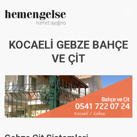
Togg
navi
KOCAELI GEBZE BAHÇE
VE ÇIT