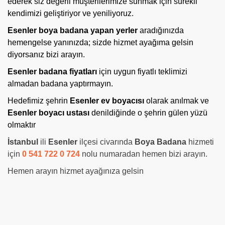
ederek siz değerli müşterilerimize sunmak için sürekli
kendimizi geliştiriyor ve yeniliyoruz.
Esenler boya badana yapan yerler
aradığınızda
hemengelse yanınızda; sizde hizmet ayağıma gelsin
diyorsanız bizi arayın.
Esenler badana fiyatları
için uygun fiyatlı teklimizi
almadan badana yaptırmayın.
Hedefimiz
şehrin
Esenler ev boyacısı
olarak anılmak ve
Esenler boyacı ustası
denildiğinde o şehrin gülen yüzü
olmaktır
İstanbul
ili
Esenler
ilçesi civarında
Boya Badana
hizmeti
için
0 541 722 0 724
nolu numaradan hemen bizi arayın.
Hemen arayın hizmet ayağınıza gelsin