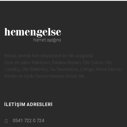
İhtiyaç anında tüm ihtiyaçların bir tık uzağında.
Size en yakın Nakliyeci, Badana Boyacı, Oto Çekici, Oto
Lastikçi, Oto Elektrikçi, Su Tesisatcısı, Çilingir, Klima Servisi,
Kombi ve Uydu Servisi Hemen Gelse 'de..
İLETIŞIM ADRESLERI
0541 722 0 724