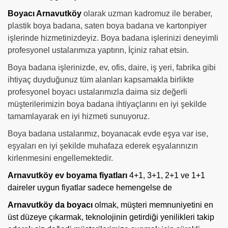
Boyacı Arnavutköy
olarak uzman kadromuz ile beraber,
plastik boya badana, saten boya badana ve kartonpiyer
işlerinde hizmetinizdeyiz. Boya badana işlerinizi deneyimli
profesyonel ustalarımıza yaptırın, İçiniz rahat etsin.
Boya badana işlerinizde, ev, ofis, daire, iş yeri, fabrika gibi
ihtiyaç duyduğunuz tüm alanları kapsamakla birlikte
profesyonel boyacı ustalarımızla daima siz değerli
müşterilerimizin boya badana ihtiyaçlarını en iyi şekilde
tamamlayarak en iyi hizmeti sunuyoruz.
Boya badana ustalarımız, boyanacak evde eşya var ise,
eşyaları en iyi şekilde muhafaza ederek eşyalarınızın
kirlenmesini engellemektedir.
Arnavutköy ev boyama fiyatları
4+1, 3+1, 2+1 ve 1+1
daireler uygun fiyatlar sadece hemengelse de
Arnavutköy da boyacı
olmak, müşteri memnuniyetini en
üst düzeye çıkarmak, teknolojinin getirdiği yenilikleri takip