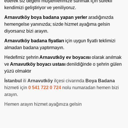
ederek siz değerli müşterilerimize sunmak için sürekli
kendimizi geliştiriyor ve yeniliyoruz.
Arnavutköy boya badana yapan yerler
aradığınızda
hemengelse yanınızda; sizde hizmet ayağıma gelsin
diyorsanız bizi arayın.
Arnavutköy badana fiyatları
için uygun fiyatlı teklimizi
almadan badana yaptırmayın.
Hedefimiz
şehrin
Arnavutköy ev boyacısı
olarak anılmak
ve
Arnavutköy boyacı ustası
denildiğinde o şehrin gülen
yüzü olmaktır
İstanbul
ili
Arnavutköy
ilçesi civarında
Boya Badana
hizmeti için
0 541 722 0 724
nolu numaradan hemen bizi
arayın.
Hemen arayın hizmet ayağınıza gelsin