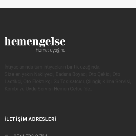
İhtiyaç anında tüm ihtiyaçların bir tık uzağında.
Size en yakın Nakliyeci, Badana Boyacı, Oto Çekici, Oto
Lastikçi, Oto Elektrikçi, Su Tesisatcısı, Çilingir, Klima Servisi,
Kombi ve Uydu Servisi Hemen Gelse 'de..
İLETIŞIM ADRESLERI