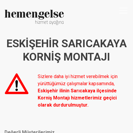
Togg
navi
ESKIŞEHIR SARICAKAYA
KORNIŞ MONTAJI
Sizlere daha iyi hizmet verebilmek için
yürüttüğümüz çalışmalar kapsamında,
Eskişehir ilinin Sarıcakaya ilçesinde
Korniş Montajı hizmetlerimiz geçici
olarak durdurulmuştur.
Değerli Müşterilerimiz,