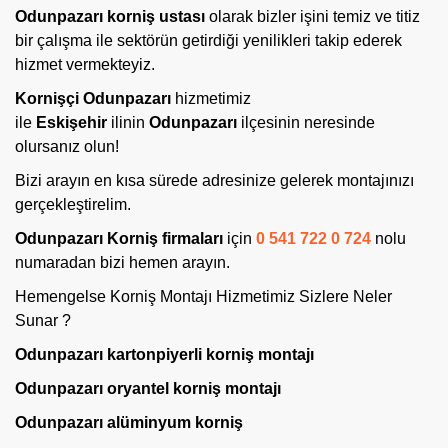
Odunpazarı korniş ustası
olarak bizler işini temiz ve titiz
bir çalışma ile sektörün getirdiği yenilikleri takip ederek
hizmet vermekteyiz.
Kornişçi
Odunpazarı
hizmetimiz
ile
Eskişehir
ilinin
Odunpazarı
ilçesinin neresinde
olursanız olun!
Bizi arayın en kısa sürede adresinize gelerek montajınızı
gerçekleştirelim.
Odunpazarı Korniş firmaları
için
0 541 722 0 724
nolu
numaradan bizi hemen arayın.
Hemengelse Korniş Montajı Hizmetimiz Sizlere Neler
Sunar ?
Odunpazarı kartonpiyerli korniş montajı
Odunpazarı oryantel korniş
montajı
Odunpazarı alüminyum korniş