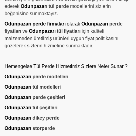
ederek
Odunpazarı
tül perde
modellerini sizlerin
beğenisine sunmaktayız.
Odunpazarı perde firmaları
olarak
Odunpazarı
perde
fiyatları
ve
Odunpazarı
tül fiyatları
için kaliteli
malzemeden üretilmiş ürünleri uygun fiyat politikasını
gözeterek sizlerin hizmetine sunmaktadır.
Hemengelse Tül Perde Hizmetimiz Sizlere Neler Sunar ?
Odunpazarı
perde modelleri
Odunpazarı
tül modelleri
Odunpazarı
perde çeşitleri
Odunpazarı
tül çeşitleri
Odunpazarı
dikey perde
Odunpazarı
storperde