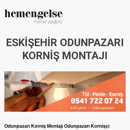
Togg
navi
ESKIŞEHIR ODUNPAZARI
KORNIŞ MONTAJI
Odunpazarı Korniş Montajı Odunpazarı Kornişçi