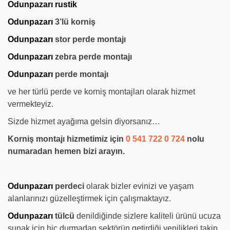
Odunpazarı rustik
Odunpazarı
3’lü korniş
Odunpazarı
stor perde montajı
Odunpazarı
zebra perde montajı
Odunpazarı
perde montajı
ve her türlü perde ve korniş montajları olarak hizmet
vermekteyiz.
Sizde hizmet ayağıma gelsin diyorsanız…
Korniş montajı hizmetimiz için
0 541 722 0 724
nolu
numaradan hemen bizi arayın.
Odunpazarı
perdeci
olarak bizler evinizi ve yaşam
alanlarınızı güzelleştirmek için çalışmaktayız.
Odunpazarı
tülcü
denildiğinde sizlere kaliteli ürünü ucuza
sunak için hiç durmadan sektörün getirdiği yenilikleri takip