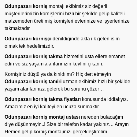
Odunpazarı korniş
montajı ekibimiz siz değerli
müşterilerimizin kornişlerini hızlı bir şekilde gelip kaliteli
malzemeden üretilmiş kornişleri evlerinize ve işyerlerinize
takmaktadır.
Odunpazarı kornişçi
denildiğinde akla ilk gelen isim
olmak tek hedefimizdir.
Odunpazarı korniş takma
hizmetini usta ellere emanet
edin ve siz yaşam alanlarınızın keyfini çıkarın.
Kornişiniz düştü ya da kırıldı mı? Hiç dert etmeyin
Odunpazarı korniş tamiri
uzman ekibimiz hızlı bir şekilde
yaşam alanlarınıza gelerek bu sorunu çözer…
Odunpazarı korniş takma fiyatları
konusunda iddialıyız.
Amacımız en iyi kaliteyi en ucuza sunmaktır.
Odunpazarı
korniş montaj ustası
nereden bulacağım
diye düşünmeyin..! Size bir telefon kadar yakınız… Arayın
Hemen gelip korniş montajınızı gerçekleştirelim.