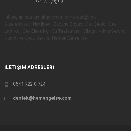
İhtiyaç anında tüm ihtiyaçların bir tık uzağında.
Size en yakın Nakliyeci, Badana Boyacı, Oto Çekici, Oto
Lastikçi, Oto Elektrikçi, Su Tesisatcısı, Çilingir, Klima Servisi,
Kombi ve Uydu Servisi Hemen Gelse 'de..
İLETIŞIM ADRESLERI
0541 722 0 724
destek@hemengelse.com