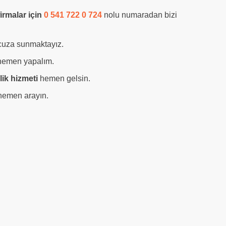
irmalar için
0 541 722 0 724
nolu numaradan bizi
ucuza sunmaktayız.
i hemen yapalım.
ik hizmeti
hemen gelsin.
hemen arayın.