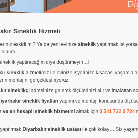
akır Sineklik Hizmeti
leriniz eskidi mi? Ya da yeni evinize
sineklik
yaptırmak istiyors
 olalım.
sineklik yaptıracağım diye düşünmeyin…!
ır sineklik
hizmetimiz ile evinize işyerinize kısacası yaşam ala
erin montajını gerçekleştiriyoruz
kır sineklikçi
adresinize gelerek ölçülerinizi alır ve imalattan so
iyarbakır sineklik fiyatları
yapımı ve montajı konusunda ölçüsü
 ve en hesaplı sineklik hizmetini
almak için
0 541 722 0 724
n
 yaptırmak
Diyarbakır sineklik ustası
ile çok kolay…
Siz yaşam a