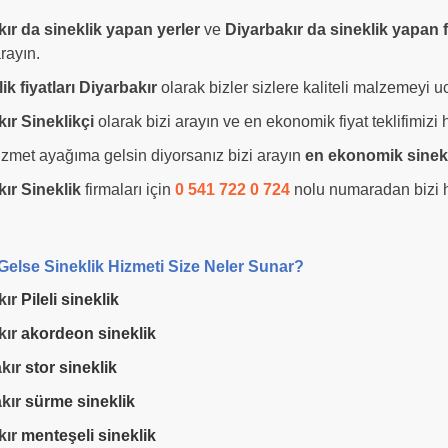
ır da sineklik yapan yerler
ve
Diyarbakır da sineklik yapan f
rayın.
lik fiyatları Diyarbakır
olarak bizler sizlere kaliteli malzemeyi 
ır Sineklikçi
olarak bizi arayın ve en ekonomik fiyat teklifimiz
izmet ayağıma gelsin diyorsanız bizi arayın
en ekonomik sinekl
kır Sineklik
firmaları için
0 541 722 0 724
nolu numaradan bizi 
else Sineklik Hizmeti Size Neler Sunar?
kır
Pileli sineklik
kır
akordeon sineklik
kır
stor sineklik
kır
sürme sineklik
kır
menteşeli sineklik