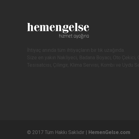
İhtiyaç anında tüm ihtiyaçların bir tık uzağında.
Size en yakın Nakliyeci, Badana Boyacı, Oto Çekici, O
Tesisatcısı, Çilingir, Klima Servisi, Kombi ve Uydu 
© 2017 Tüm Hakkı Saklıdır |
HemenGelse.com