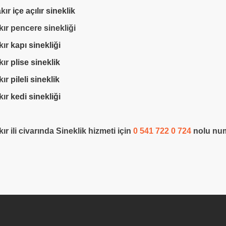
kır
içe açılır sineklik
ır pencere sinekliği
kır
kapı sinekliği
kır
plise sineklik
kır
pileli sineklik
kır
kedi sinekliği
ır ili civarında Sineklik hizmeti için
0 541 722 0 724
nolu num