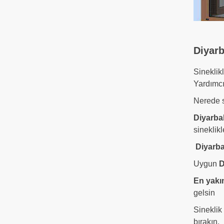
Diyarb
Sineklik
Yardımcı
Nerede 
Diyarbak
sineklikl
Diyarba
Uygun
D
En yakın
gelsin
Sineklik
bırakın.