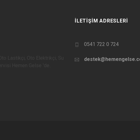
İLETIŞIM ADRESLERI
0541 722 0 724
to Lastikçi, Oto Elektrikçi, Su
destek@hemengelse.
Servisi Hemen Gelse 'de..