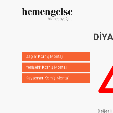
DIY
Bağlar Korniş Montajı
Yenişehir Korniş Montajı
Kayapınar Korniş Montajı
Değerli 