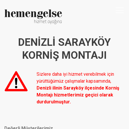
Togg
navi
DENIZLI SARAYKÖY
KORNIŞ MONTAJI
Sizlere daha iyi hizmet verebilmek için
yürüttüğümüz çalışmalar kapsamında,
Denizli ilinin Sarayköy ilçesinde Korniş
Montajı hizmetlerimiz geçici olarak
durdurulmuştur.
Değerli Müşterilerimiz,