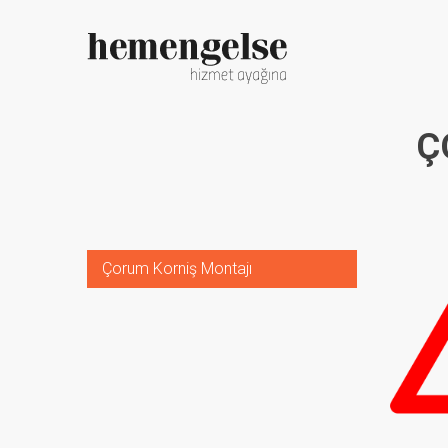
Ç
Çorum Korniş Montajı