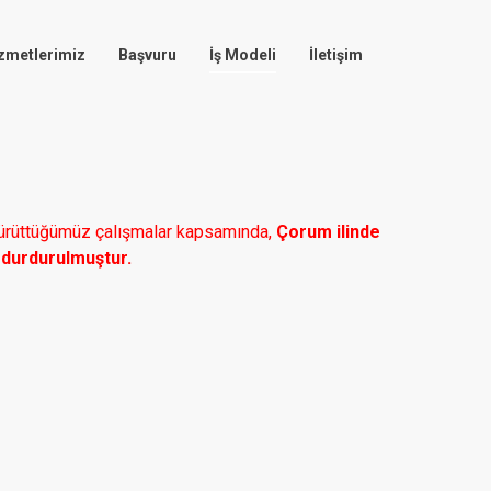
zmetlerimiz
Başvuru
İş Modeli
İletişim
 yürüttüğümüz çalışmalar kapsamında,
Çorum ilinde
k durdurulmuştur.