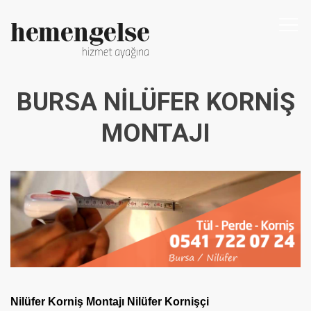
Togg
navi
BURSA NILÜFER KORNIŞ
MONTAJI
Nilüfer Korniş Montajı Nilüfer Kornişçi