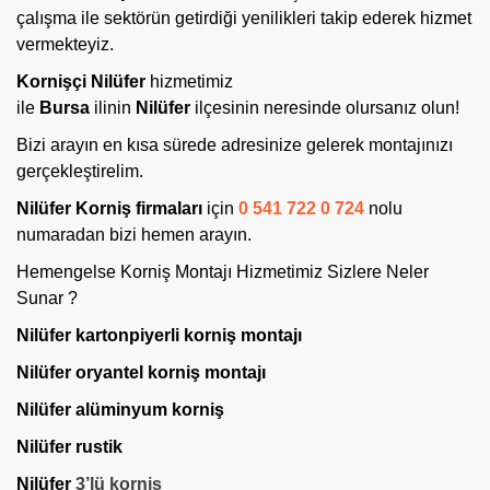
çalışma ile sektörün getirdiği yenilikleri takip ederek hizmet
vermekteyiz.
Kornişçi
Nilüfer
hizmetimiz
ile
Bursa
ilinin
Nilüfer
ilçesinin neresinde olursanız olun!
Bizi arayın en kısa sürede adresinize gelerek montajınızı
gerçekleştirelim.
Nilüfer Korniş firmaları
için
0 541 722 0 724
nolu
numaradan bizi hemen arayın.
Hemengelse Korniş Montajı Hizmetimiz Sizlere Neler
Sunar ?
Nilüfer kartonpiyerli korniş montajı
Nilüfer oryantel korniş
montajı
Nilüfer alüminyum korniş
Nilüfer rustik
Nilüfer
3’lü korniş