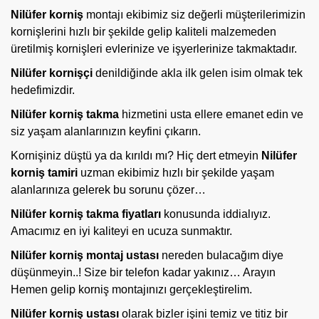
Nilüfer korniş
montajı ekibimiz siz değerli müşterilerimizin
kornişlerini hızlı bir şekilde gelip kaliteli malzemeden
üretilmiş kornişleri evlerinize ve işyerlerinize takmaktadır.
Nilüfer kornişçi
denildiğinde akla ilk gelen isim olmak tek
hedefimizdir.
Nilüfer korniş takma
hizmetini usta ellere emanet edin ve
siz yaşam alanlarınızın keyfini çıkarın.
Kornişiniz düştü ya da kırıldı mı? Hiç dert etmeyin
Nilüfer
korniş tamiri
uzman ekibimiz hızlı bir şekilde yaşam
alanlarınıza gelerek bu sorunu çözer…
Nilüfer korniş takma fiyatları
konusunda iddialıyız.
Amacımız en iyi kaliteyi en ucuza sunmaktır.
Nilüfer
korniş montaj ustası
nereden bulacağım diye
düşünmeyin..! Size bir telefon kadar yakınız… Arayın
Hemen gelip korniş montajınızı gerçekleştirelim.
Nilüfer korniş ustası
olarak bizler işini temiz ve titiz bir