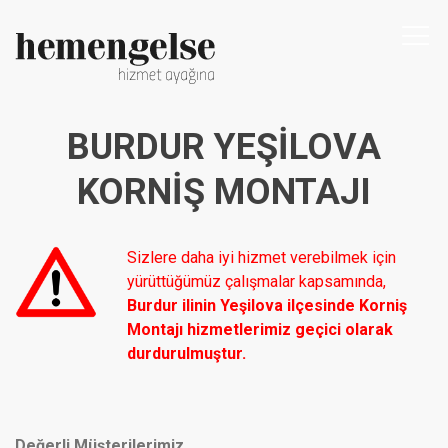
Togg
navi
BURDUR YEŞILOVA
KORNIŞ MONTAJI
Sizlere daha iyi hizmet verebilmek için
yürüttüğümüz çalışmalar kapsamında,
Burdur ilinin Yeşilova ilçesinde Korniş
Montajı hizmetlerimiz geçici olarak
durdurulmuştur.
Değerli Müşterilerimiz,