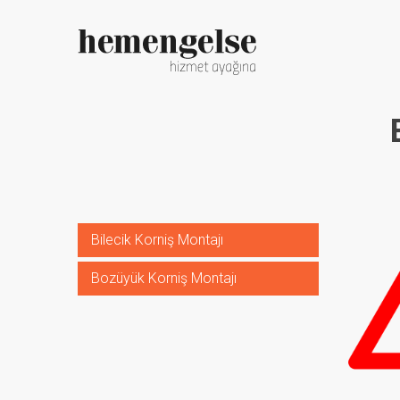
Bilecik Korniş Montajı
Bozüyük Korniş Montajı