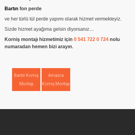
Bartın
fon perde
ve her türlü tül perde yapımı olarak hizmet vermekteyiz.
Sizde hizmet ayağıma gelsin diyorsanız…
Korniş montajı hizmetimiz için
0 541 722 0 724
nolu
numaradan hemen bizi arayın.
Bartın Korniş
Amasra
Montajı
Korniş Montajı