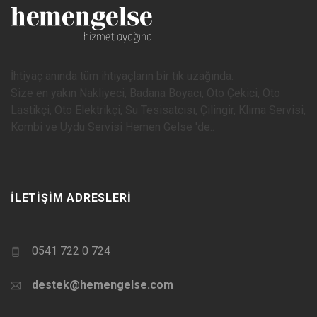
İhtiyaç anında tüm ihtiyaçların bir tık uzağında.
Size en yakın Nakliyeci, Badana Boyacı, Oto Çekici, Oto
Lastikçi, Oto Elektrikçi, Su Tesisatcısı, Çilingir, Klima Servisi,
Kombi ve Uydu Servisi Hemen Gelse 'de..
İLETIŞIM ADRESLERI
0541 722 0 724
destek@hemengelse.com