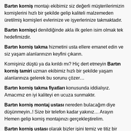
Bartın korniş
montajı ekibimiz siz değerli müşterilerimizin
kornişlerini hızlı bir şekilde gelip kaliteli malzemeden
üretilmiş kornişleri evlerinize ve işyerlerinize takmaktadır.
Bartın kornişçi
denildiğinde akla ilk gelen isim olmak tek
hedefimizdir.
Bartın korniş takma
hizmetini usta ellere emanet edin ve
siz yaşam alanlarınızın keyfini çıkarın.
Kornişiniz düştü ya da kırıldı mı?
Hiç dert etmeyin
Bartın
korniş tamiri
uzman ekibimiz hızlı bir şekilde yaşam
alanlarınıza gelerek bu sorunu çözer…
Bartın korniş takma fiyatları
konusunda iddialıyız.
Amacımız en iyi kaliteyi en ucuza sunmaktır.
Bartın
korniş montaj ustası
nereden bulacağım diye
düşünmeyin..! Size bir telefon kadar yakınız… Arayın
Hemen gelip korniş montajınızı gerçekleştirelim.
Bartın korniş ustası
olarak bizler işini temiz ve titiz bir